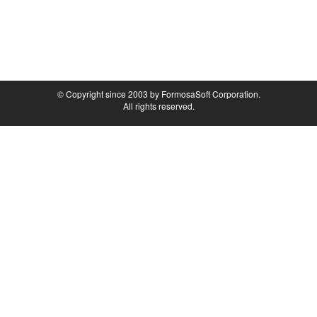
© Copyright since 2003 by FormosaSoft Corporation.
All rights reserved.