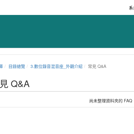
系
庫
目錄總覽
3.數位錄音混音座_外觀介紹
常見 Q&A
見 Q&A
尚未整理資料夾的 FAQ