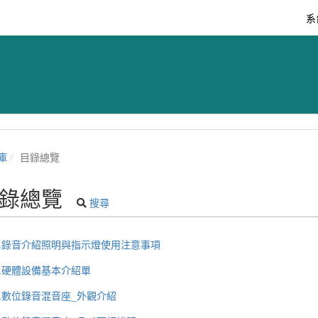
系
庫
目錄總覽
錄總覽
搜尋
1.錄音介紹照明與指示燈使用注意事項
2.硬體設備基本介紹單
3.數位錄音混音座_外觀介紹